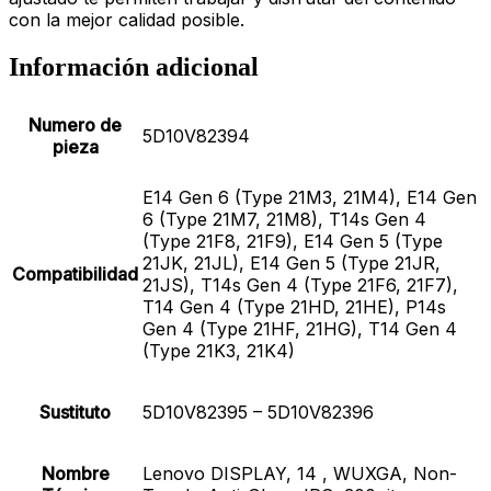
con la mejor calidad posible.
Información adicional
Numero de
5D10V82394
pieza
E14 Gen 6 (Type 21M3, 21M4), E14 Gen
6 (Type 21M7, 21M8), T14s Gen 4
(Type 21F8, 21F9), E14 Gen 5 (Type
21JK, 21JL), E14 Gen 5 (Type 21JR,
Compatibilidad
21JS), T14s Gen 4 (Type 21F6, 21F7),
T14 Gen 4 (Type 21HD, 21HE), P14s
Gen 4 (Type 21HF, 21HG), T14 Gen 4
(Type 21K3, 21K4)
Sustituto
5D10V82395 – 5D10V82396
Nombre
Lenovo DISPLAY, 14 , WUXGA, Non-