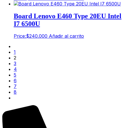
Board Lenovo E460 Type 20EU Intel
I7 6500U
Price:
$
240.000
Añadir al carrito
1
2
3
4
5
6
7
8