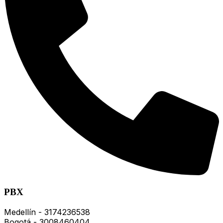
PBX
Medellín - 3174236538
Bogotá - 3008460404