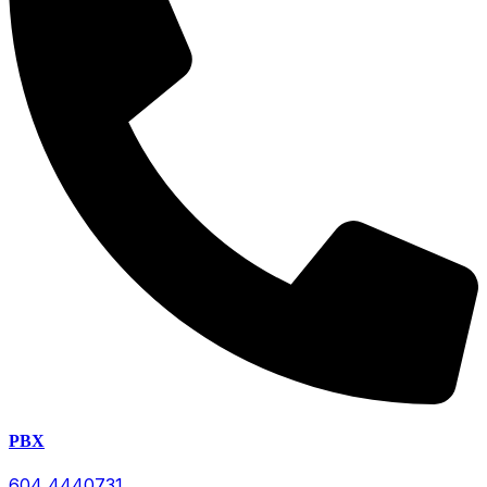
PBX
604 4440731