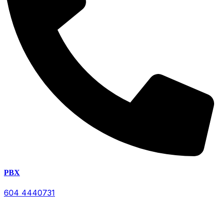
PBX
604 4440731